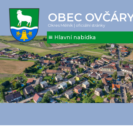
OBEC OVČÁR
Okres Mělník | oficiální stránky
Hlavní nabídka