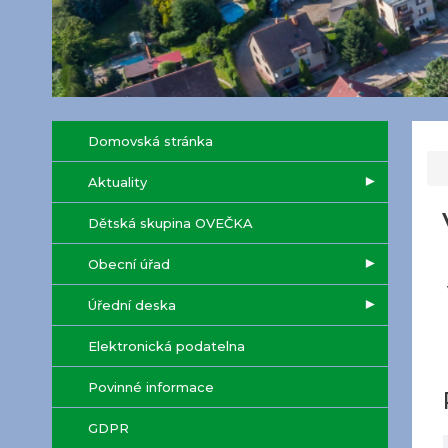
Domovská stránka
Aktuality
Dětská skupina OVEČKA
Obecní úřad
Úřední deska
Elektronická podatelna
Povinné informace
GDPR