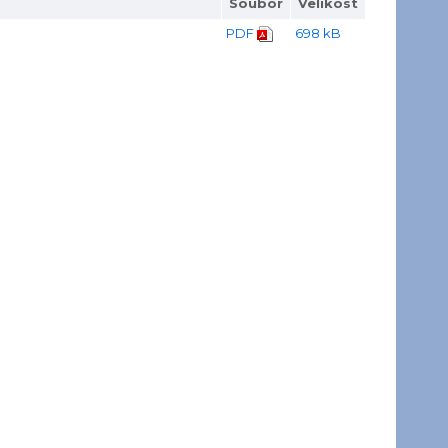
Soubor
Velikost
PDF
698 kB