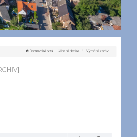
Domovská stránka
Úřední deska
Výroční zpráva za rok 2024
RCHIV]