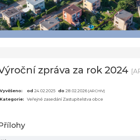
Výroční zpráva za rok 2024
[A
Vyvěšeno:
od
24.02.2025
do
28.02.2026
[ARCHIV]
Kategorie:
Veřejné zasedání Zastupitelstva obce
Přílohy