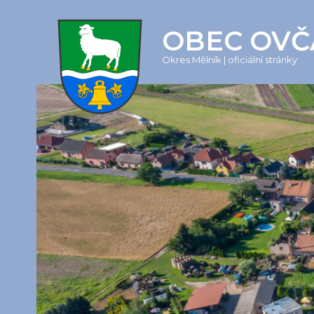
OBEC OVČ
Okres Mělník | oficiální stránky