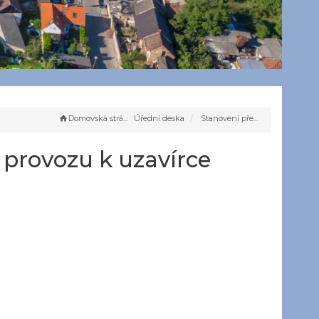
Domovská stránka
Úřední deska
Stanovení přechodné úpravy provozu k uzavírce silnice II/331
provozu k uzavírce