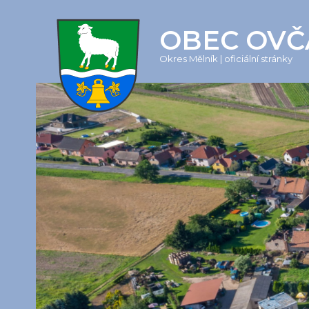
OBEC OVČ
Okres Mělník | oficiální stránky