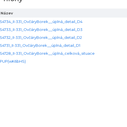
Název
S4734_II-331_OvčáryBorek__úplná_detail_D4
S4733_II-331_OvčáryBorek__úplná_detail_D3
S4732_II-331_OvčáryBorek__úplná_detail_D2
S4731_II-331_OvčáryBorek__úplná_detail_D1
S4728_II-331_OvčáryBorek__úplná_celková_situace
PUP(wK6bHS)