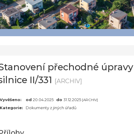
Stanovení přechodné úpravy 
silnice II/331
[ARCHIV]
Vyvěšeno:
od
20.04.2025
do
31.12.2025
[ARCHIV]
Kategorie:
Dokumenty z jiných úřadů
Přílohy