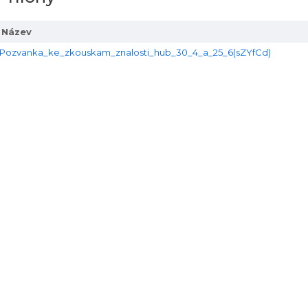
Název
Pozvanka_ke_zkouskam_znalosti_hub_30_4_a_25_6(sZYfCd)