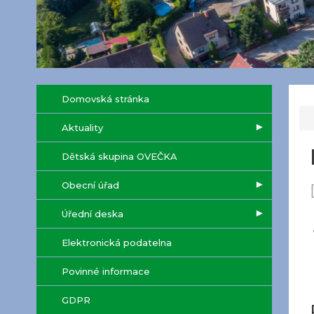
Domovská stránka
Aktuality
Dětská skupina OVEČKA
Obecní úřad
Úřední deska
Elektronická podatelna
Povinné informace
GDPR