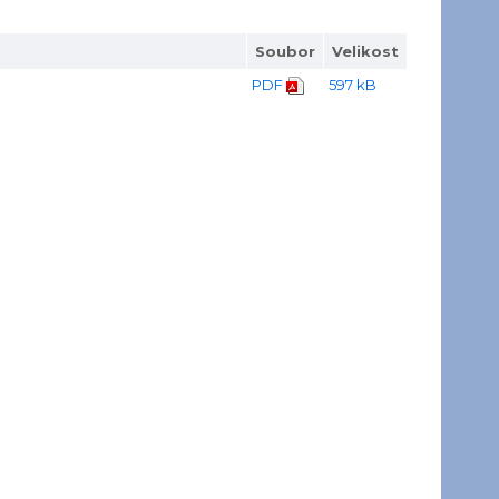
Soubor
Velikost
PDF
597 kB