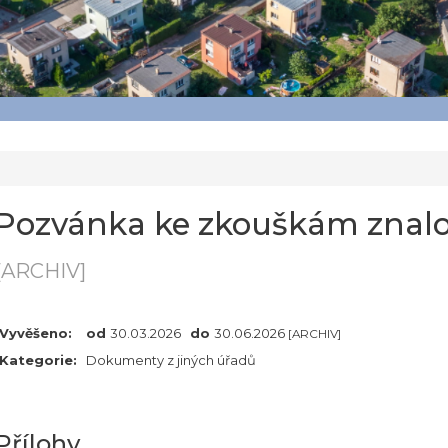
Pozvánka ke zkouškám znalos
[ARCHIV]
Vyvěšeno:
od
30.03.2026
do
30.06.2026
[ARCHIV]
Kategorie:
Dokumenty z jiných úřadů
Přílohy