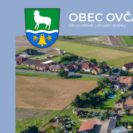
OBEC OVČ
Okres Mělník | oficiální stránky