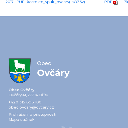
2017 - PUP -kostelec_vpuk_ovcary(jhO36v)
PDF
71
Obec Ovčáry
Ovčáry 41, 277 14 Dřísy
+420 315 696 100
obec.ovcary@ovcary.cz
Prohlášení o přístupnosti
Mapa stránek