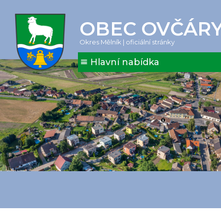
OBEC OVČÁR
Okres Mělník | oficiální stránky
Hlavní nabídka