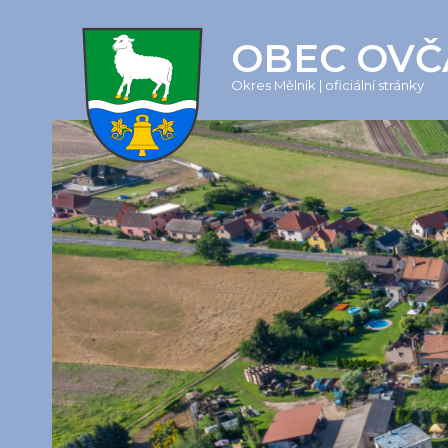
OBEC OVČ
Okres Mělník | oficiální stránky