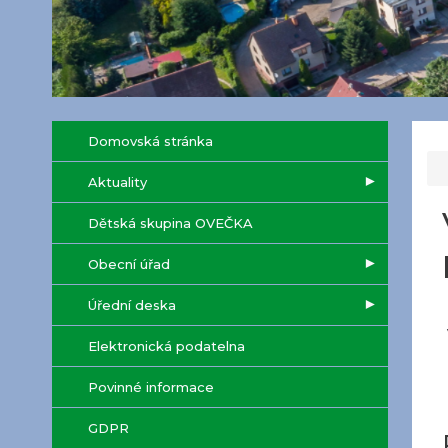
Domovská stránka
Aktuality
Dětská skupina OVEČKA
Obecní úřad
Úřední deska
Elektronická podatelna
Povinné informace
GDPR