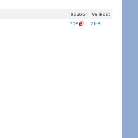
Soubor
Velikost
PDF
2 MB