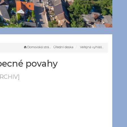
Domovská stránka
Úřední deska
Veřejná vyhláška Opatření obecné povahy Přechodná úprava provozu
obecné povahy
RCHIV]