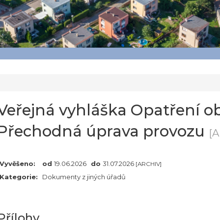
Veřejná vyhláška Opatření 
Přechodná úprava provozu
[A
Vyvěšeno:
od
19.06.2026
do
31.07.2026
[ARCHIV]
Kategorie:
Dokumenty z jiných úřadů
Přílohy