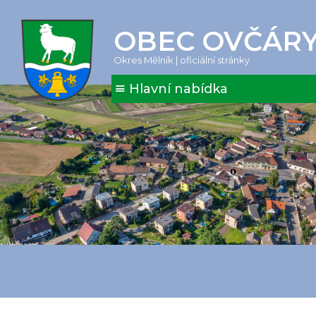
OBEC OVČÁR
Okres Mělník | oficiální stránky
Hlavní nabídka