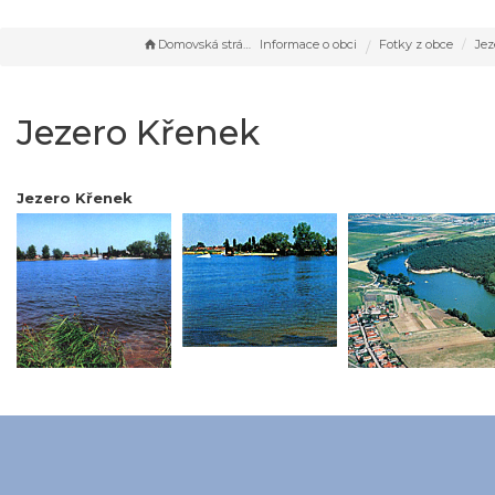
Domovská stránka
Informace o obci
Fotky z obce
Jez
Jezero Křenek
Jezero Křenek