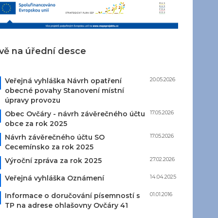
vě na úřední desce
20.05.2026
Veřejná vyhláška Návrh opatření
obecné povahy Stanovení místní
úpravy provozu
17.05.2026
Obec Ovčáry - návrh závěrečného účtu
obce za rok 2025
17.05.2026
Návrh závěrečného účtu SO
Cecemínsko za rok 2025
27.02.2026
Výroční zpráva za rok 2025
14.04.2025
Veřejná vyhláška Oznámení
01.01.2016
Informace o doručování písemností s
TP na adrese ohlašovny Ovčáry 41