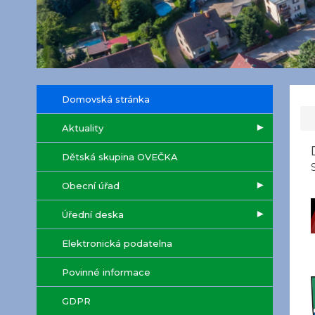
Domovská stránka
Aktuality
Dětská skupina OVEČKA
Obecní úřad
Úřední deska
Elektronická podatelna
Povinné informace
GDPR