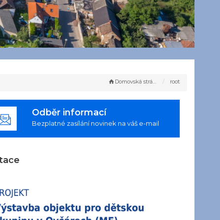
Domovská stránka
root
Odběr informací
Bezplatné zasílání novinek na váš e-mail
tace