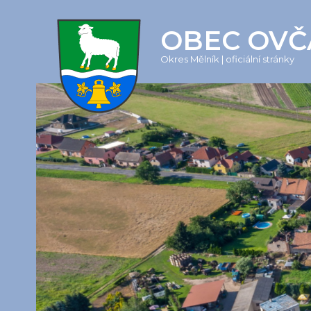
OBEC OVČ
Okres Mělník | oficiální stránky