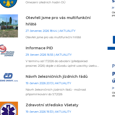
Omezení úředních hodin OÚ
Otevřeli jsme pro vás multifunkční
hřiště
27. červenec 2026 18:44 | AKTUALITY
Otevřeli jsme pro vás multifunkční hřiště
Informace PID
29. červen 2026 16:55 | AKTUALITY
V termínu od 1.7.2026 do odvolání (předpoklad
prosinec 2026) dojde z důvodu úplné uzavírky úseku
komunikace a náměstí v Kostelci nad Labem a
současně trvalým změnám v oblastech Brandýsko a
Návrh železničních jízdních řádů
Mělnicko ke změnám v provozu na linkách PID č.
19. červen 2026 20:13 | AKTUALITY
376, 377, 471, 472, 476, 478, 480, 482, 657 a 747.
Návrh železničních jízdních řádů - možnost
připomínkování do 5.7.2026
Zdravotní středisko Všetaty
19. červen 2026 19:33 | AKTUALITY