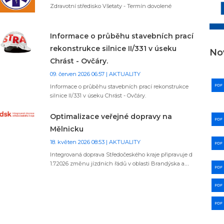
Zdravotní středisko Všetaty - Termín dovolené
Informace o průběhu stavebních prací
rekonstrukce silnice II/331 v úseku
No
Chrást - Ovčáry.
09. červen 2026 06:57 | AKTUALITY
Informace o průběhu stavebních prací rekonstrukce
PDF
silnice II/331 v úseku Chrást - Ovčáry.
Optimalizace veřejné dopravy na
PDF
Mělnicku
18. květen 2026 08:53 | AKTUALITY
PDF
Integrovaná doprava Středočeského kraje připravuje d
1.7.2026 změnu jízdních řádů v oblasti Brandýska a
PDF
Mělnicka, které souvisí s plánovanou optimalizací
linkového vedení v těchto oblastech.
PDF
PDF