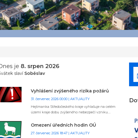
Dnes je
8. srpen 2026
Svátek slaví
Soběslav
Vyhlášení zvýšeného rizika požárů
31. červenec 2026 00:00 | AKTUALITY
Do
Hejtmanka Středočeského kraje vyhlašuje na celém
území kraje dobu zvýšeného nebezpečí vzniku
požáru na období od 1.8.2026 do odvolání
Omezení úředních hodin OÚ
27. červenec 2026 18:47 | AKTUALITY