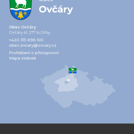
Obec Ovčáry
Ovčáry 41, 277 14 Dřísy
+420 315 696 100
obec.ovcary@ovcary.cz
Prohlášení o přístupnosti
Mapa stránek