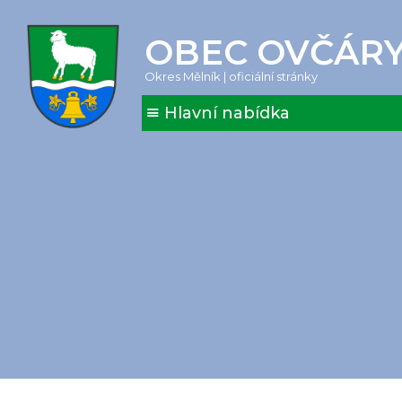
OBEC OVČÁR
Okres Mělník | oficiální stránky
Hlavní nabídka