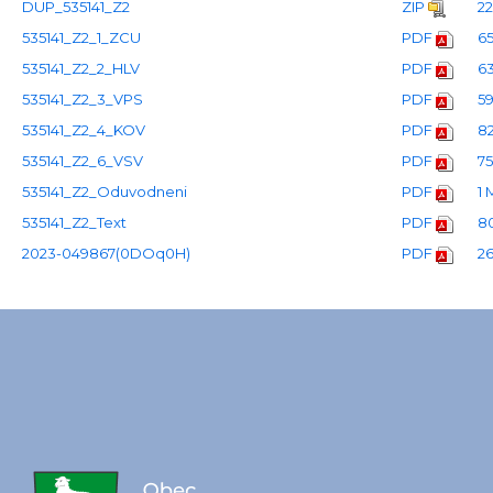
DUP_535141_Z2
ZIP
2
535141_Z2_1_ZCU
PDF
6
535141_Z2_2_HLV
PDF
6
535141_Z2_3_VPS
PDF
5
535141_Z2_4_KOV
PDF
8
535141_Z2_6_VSV
PDF
7
535141_Z2_Oduvodneni
PDF
1
535141_Z2_Text
PDF
8
2023-049867(0DOq0H)
PDF
2