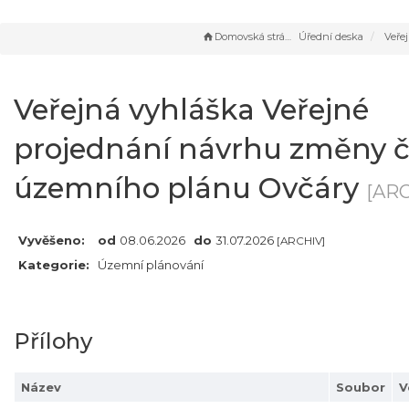
Domovská stránka
Úřední deska
Veřejná vyhláška Veřejné pr
Veřejná vyhláška Veřejné
projednání návrhu změny č
územního plánu Ovčáry
[ARC
Vyvěšeno:
od
08.06.2026
do
31.07.2026
[ARCHIV]
Kategorie:
Územní plánování
Přílohy
Název
Soubor
V